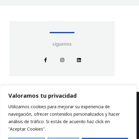
síguenos
F
I
L
a
n
i
c
s
n
e
t
k
b
a
e
o
g
d
o
r
i
k
a
n
-
m
Valoramos tu privacidad
f
Utilizamos cookies para mejorar su experiencia de
navegación, ofrecer contenidos personalizados y hacer
análisis de tráfico. Si estás de acuerdo haz click en
"Aceptar Cookies".
Copyright © 2026 Soluciones Itati