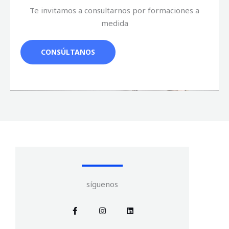
Te invitamos a consultarnos por formaciones a
medida
CONSÚLTANOS
síguenos
F
I
L
a
n
i
c
s
n
e
t
k